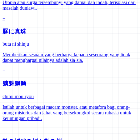
Utopia atau surga tersembunyi yang damai dan indah, terisolasi dari
masalah duniawi.
+
豚に真珠
buta ni shinju
Memberikan sesuatu yang berharga kepada seseorang yang tidak
dapat menghargai nilainya adalah sia-sia.
+
魑魅魍魎
chimi mou ryou
Istilah untuk berbagai macam monster, atau metafora bagi orang-
orang misterius dan jahat yang bersekongkol secara rahasia untuk
keuntungan pribadi.
+