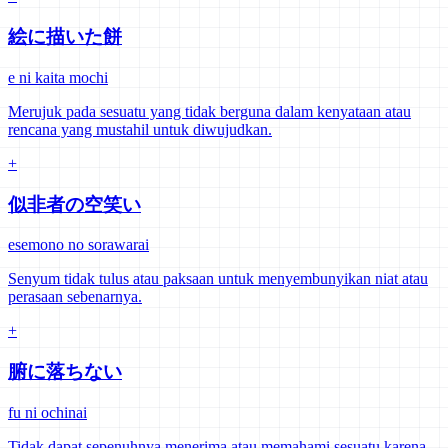
絵に描いた餅
e ni kaita mochi
Merujuk pada sesuatu yang tidak berguna dalam kenyataan atau
rencana yang mustahil untuk diwujudkan.
+
似非者の空笑い
esemono no sorawarai
Senyum tidak tulus atau paksaan untuk menyembunyikan niat atau
perasaan sebenarnya.
+
腑に落ちない
fu ni ochinai
Tidak dapat sepenuhnya menerima atau memahami sesuatu karena