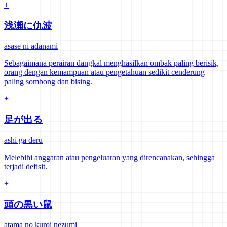
+
浅瀬に仇波
asase ni adanami
Sebagaimana perairan dangkal menghasilkan ombak paling berisik,
orang dengan kemampuan atau pengetahuan sedikit cenderung
paling sombong dan bising.
+
足が出る
ashi ga deru
Melebihi anggaran atau pengeluaran yang direncanakan, sehingga
terjadi defisit.
+
頭の黒い鼠
atama no kuroi nezumi