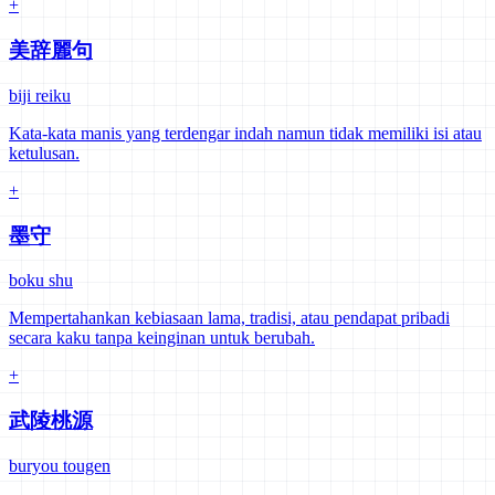
+
美辞麗句
biji reiku
Kata-kata manis yang terdengar indah namun tidak memiliki isi atau
ketulusan.
+
墨守
boku shu
Mempertahankan kebiasaan lama, tradisi, atau pendapat pribadi
secara kaku tanpa keinginan untuk berubah.
+
武陵桃源
buryou tougen