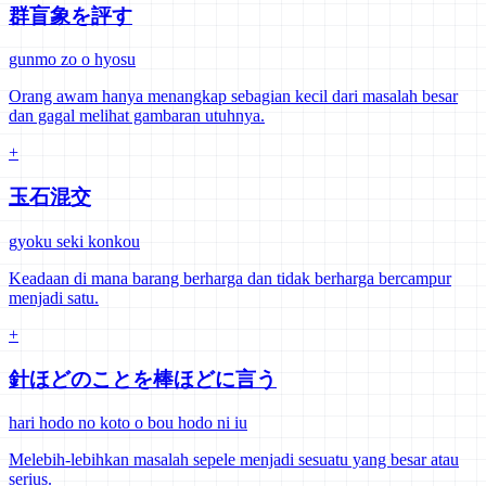
群盲象を評す
gunmo zo o hyosu
Orang awam hanya menangkap sebagian kecil dari masalah besar
dan gagal melihat gambaran utuhnya.
+
玉石混交
gyoku seki konkou
Keadaan di mana barang berharga dan tidak berharga bercampur
menjadi satu.
+
針ほどのことを棒ほどに言う
hari hodo no koto o bou hodo ni iu
Melebih-lebihkan masalah sepele menjadi sesuatu yang besar atau
serius.