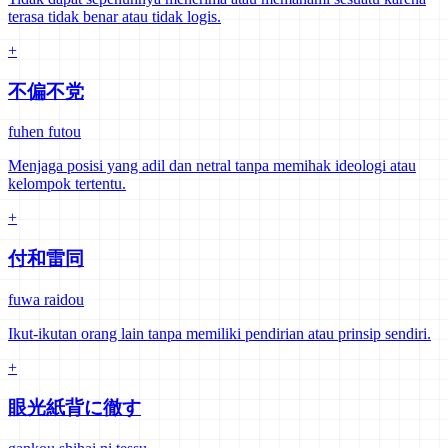
terasa tidak benar atau tidak logis.
+
不偏不党
fuhen futou
Menjaga posisi yang adil dan netral tanpa memihak ideologi atau
kelompok tertentu.
+
付和雷同
fuwa raidou
Ikut-ikutan orang lain tanpa memiliki pendirian atau prinsip sendiri.
+
眼光紙背に徹す