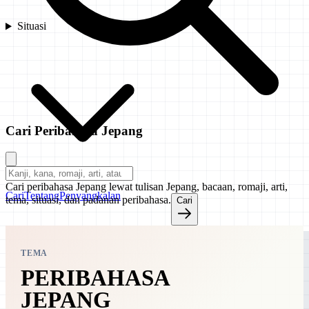
Situasi
Cari Peribahasa Jepang
Cari peribahasa Jepang lewat tulisan Jepang, bacaan, romaji, arti,
Cari
Tentang
Penyangkalan
tema, situasi, dan padanan peribahasa.
Cari
TEMA
PERIBAHASA
JEPANG