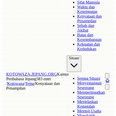
Sifat Manusia
Waktu dan
Kesempatan
Kenyataan dan
Penampilan
Sebab dan
Akibat
Batas dan
Keseimbangan
Kekuatan dan
Kedudukan
Situasi
KOTOWAZA.JEPANG.ORG
Kamus
Semua Situasi
Peribahasa Jepang
583 entri
Menyemangati
/
Kotowaza
/
Tema
/
Kenyataan dan
Seseorang
Penampilan
Memperingatkan
Seseorang
Menjelaskan
Kegagalan
Memuji Usaha
Mengkritik