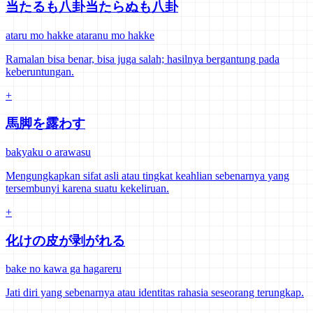
当たるも八卦当たらぬも八卦
ataru mo hakke ataranu mo hakke
Ramalan bisa benar, bisa juga salah; hasilnya bergantung pada
keberuntungan.
+
馬脚を露わす
bakyaku o arawasu
Mengungkapkan sifat asli atau tingkat keahlian sebenarnya yang
tersembunyi karena suatu kekeliruan.
+
化けの皮が剥がれる
bake no kawa ga hagareru
Jati diri yang sebenarnya atau identitas rahasia seseorang terungkap.