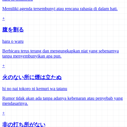
Memiliki agenda tersembunyi atau rencana rahasia di dalam hati.
+
腹を割る
hara o waru
Berbicara terus terang dan mengungkapkan niat yang sebenarnya
tanpa menyembunyikan apa pun.
+
火のない所に煙は立たぬ
hi no nai tokoro ni kemuri wa tatanu
Rumor tidak akan ada tanpa adanya kebenaran atau penyebab yang
mendasarinya.
+
非の打ち所がない