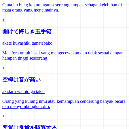
Cinta itu buta; kekurangan seseorang tampak sebagai kelebihan di
mata orang yang mencintainya.
+
開けて悔しき玉手箱
akete kuyashiki tamatebako
Metafora untuk hasil yang mengecewakan dan tidak sesuai dengan
harapan tinggi seseorang.
+
空樽は音が高い
akidaru wa oto ga takai
Orang yang kurang ilmu atau kemampuan cenderung banyak bicara
dan menyombongkan diri.
+
悪貨は良貨を駆逐する