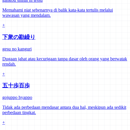
gankou shihai ni tessu
Memahami niat sebenarnya di balik kata-kata tertulis melalui
wawasan yang mendalam.
+
下衆の勘繰り
gesu no kanguri
Dugaan jahat atau kecurigaan tanpa dasar oleh orang yang berwatak
rendah.
+
五十歩百歩
gojuppo hyappo
Tidak ada perbedaan mendasar antara dua hal, meskipun ada sedikit
perbedaan tingkat.
+