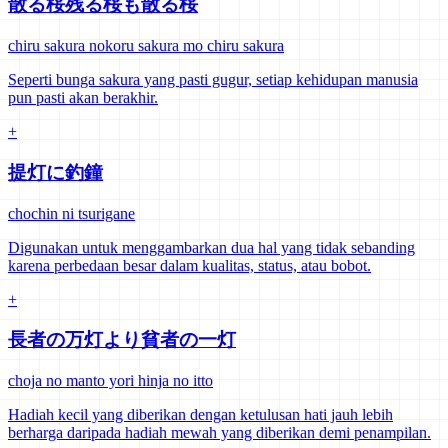
散る桜残る桜も散る桜
chiru sakura nokoru sakura mo chiru sakura
Seperti bunga sakura yang pasti gugur, setiap kehidupan manusia
pun pasti akan berakhir.
+
提灯に釣鐘
chochin ni tsurigane
Digunakan untuk menggambarkan dua hal yang tidak sebanding
karena perbedaan besar dalam kualitas, status, atau bobot.
+
長者の万灯より貧者の一灯
choja no manto yori hinja no itto
Hadiah kecil yang diberikan dengan ketulusan hati jauh lebih
berharga daripada hadiah mewah yang diberikan demi penampilan.