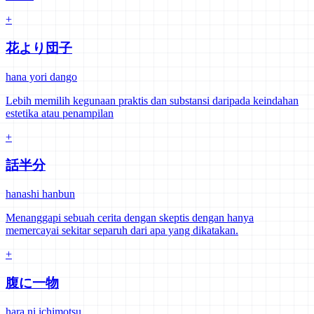
+
花より団子
hana yori dango
Lebih memilih kegunaan praktis dan substansi daripada keindahan
estetika atau penampilan
+
話半分
hanashi hanbun
Menanggapi sebuah cerita dengan skeptis dengan hanya
memercayai sekitar separuh dari apa yang dikatakan.
+
腹に一物
hara ni ichimotsu