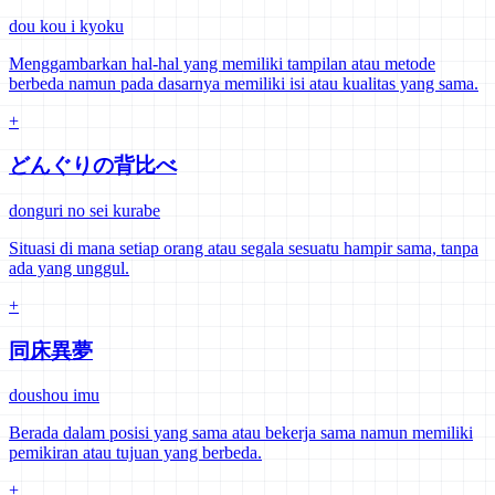
dou kou i kyoku
Menggambarkan hal-hal yang memiliki tampilan atau metode
berbeda namun pada dasarnya memiliki isi atau kualitas yang sama.
+
どんぐりの背比べ
donguri no sei kurabe
Situasi di mana setiap orang atau segala sesuatu hampir sama, tanpa
ada yang unggul.
+
同床異夢
doushou imu
Berada dalam posisi yang sama atau bekerja sama namun memiliki
pemikiran atau tujuan yang berbeda.
+