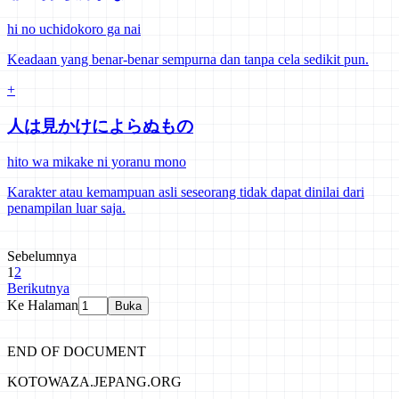
hi no uchidokoro ga nai
Keadaan yang benar-benar sempurna dan tanpa cela sedikit pun.
+
人は見かけによらぬもの
hito wa mikake ni yoranu mono
Karakter atau kemampuan asli seseorang tidak dapat dinilai dari
penampilan luar saja.
Sebelumnya
1
2
Berikutnya
Ke Halaman
Buka
END OF DOCUMENT
KOTOWAZA.JEPANG.ORG