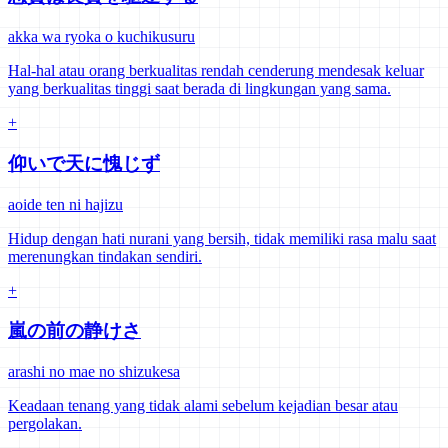
akka wa ryoka o kuchikusuru
Hal-hal atau orang berkualitas rendah cenderung mendesak keluar
yang berkualitas tinggi saat berada di lingkungan yang sama.
+
仰いで天に愧じず
aoide ten ni hajizu
Hidup dengan hati nurani yang bersih, tidak memiliki rasa malu saat
merenungkan tindakan sendiri.
+
嵐の前の静けさ
arashi no mae no shizukesa
Keadaan tenang yang tidak alami sebelum kejadian besar atau
pergolakan.