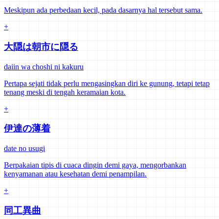
Meskipun ada perbedaan kecil, pada dasarnya hal tersebut sama.
+
大隠は朝市に隠る
daiin wa choshi ni kakuru
Pertapa sejati tidak perlu mengasingkan diri ke gunung, tetapi tetap
tenang meski di tengah keramaian kota.
+
伊達の薄着
date no usugi
Berpakaian tipis di cuaca dingin demi gaya, mengorbankan
kenyamanan atau kesehatan demi penampilan.
+
同工異曲