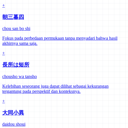
+
朝三暮四
chou san bo shi
Fokus pada perbedaan permukaan tanpa menyadari bahwa hasil
akhirnya sama saja.
+
長所は短所
chousho wa tansho
Kelebihan seseorang juga dapat dilihat sebagai kekurangan
tergantung pada perspektif dan konteksnya.
+
大同小異
daidou shoui