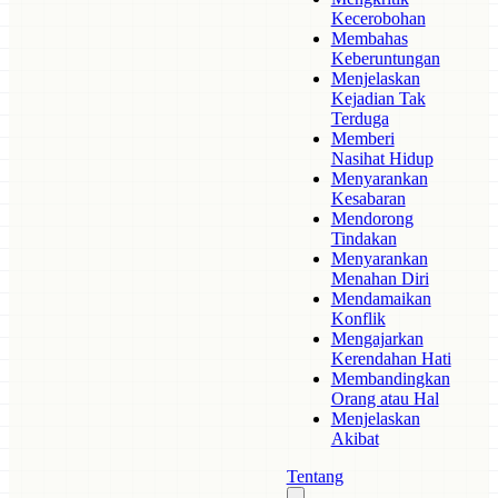
Kecerobohan
Membahas
Keberuntungan
Menjelaskan
Kejadian Tak
Terduga
Memberi
Nasihat Hidup
Menyarankan
Kesabaran
Mendorong
Tindakan
Menyarankan
Menahan Diri
Mendamaikan
Konflik
Mengajarkan
Kerendahan Hati
Membandingkan
Orang atau Hal
Menjelaskan
Akibat
Tentang