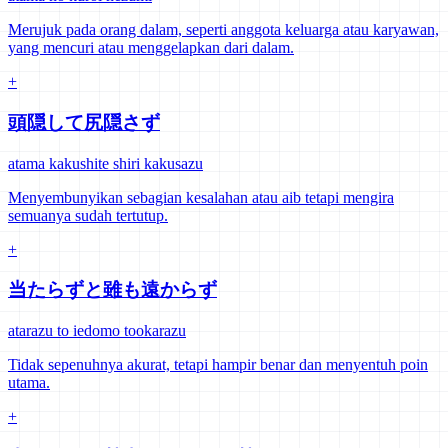
Merujuk pada orang dalam, seperti anggota keluarga atau karyawan,
yang mencuri atau menggelapkan dari dalam.
+
頭隠して尻隠さず
atama kakushite shiri kakusazu
Menyembunyikan sebagian kesalahan atau aib tetapi mengira
semuanya sudah tertutup.
+
当たらずと雖も遠からず
atarazu to iedomo tookarazu
Tidak sepenuhnya akurat, tetapi hampir benar dan menyentuh poin
utama.
+