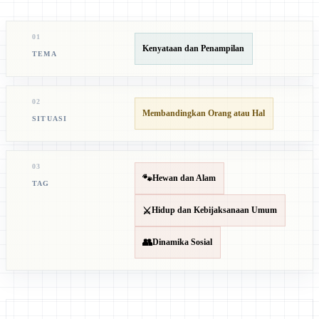
01
Kenyataan dan Penampilan
TEMA
02
Membandingkan Orang atau Hal
SITUASI
03
🐾
Hewan dan Alam
TAG
⚔️
Hidup dan Kebijaksanaan Umum
👥
Dinamika Sosial