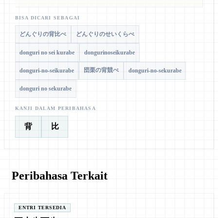
BISA DICARI SEBAGAI
どんぐりの背比べ
どんぐりのせいくらべ
donguri no sei kurabe
dongurinoseikurabe
団栗の背競べ
donguri-no-seikurabe
donguri-no-sekurabe
donguri no sekurabe
KANJI DALAM PERIBAHASA
背
比
Peribahasa Terkait
ENTRI TERSEDIA