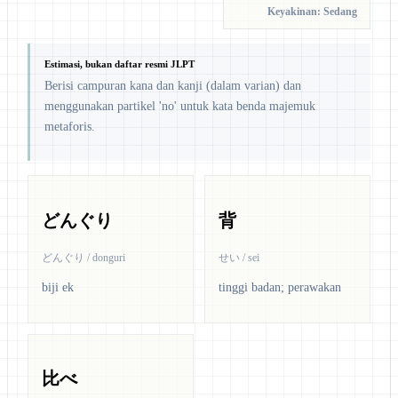
Keyakinan: Sedang
Estimasi, bukan daftar resmi JLPT
Berisi campuran kana dan kanji (dalam varian) dan
menggunakan partikel 'no' untuk kata benda majemuk
metaforis.
どんぐり
背
どんぐり / donguri
せい / sei
biji ek
tinggi badan; perawakan
比べ