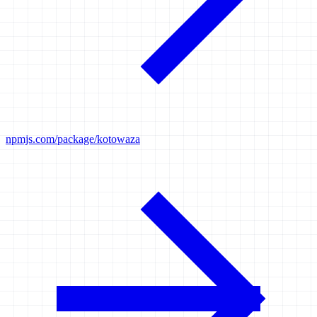
npmjs.com/package/kotowaza