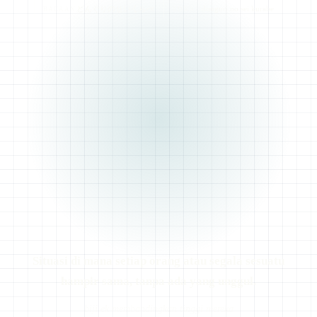
どんぐりのせいくらべ
donguri no sei kurabe
BACAAN
ROMAJI
Situasi di mana setiap orang atau segala sesuatu
hampir sama, tanpa ada yang unggul.
biji ek membandingkan tinggi mereka