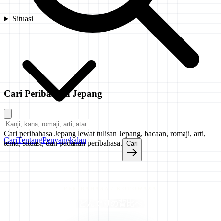
Situasi
Cari Peribahasa Jepang
Cari peribahasa Jepang lewat tulisan Jepang, bacaan, romaji, arti,
Cari
Tentang
Penyangkalan
tema, situasi, dan padanan peribahasa.
Cari
PERIBAHASA / KOTOWAZA
どんぐりの背比べ