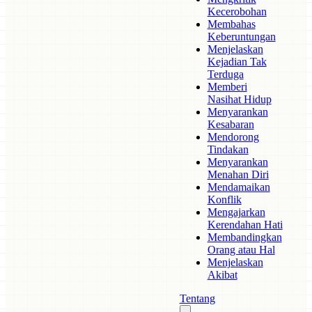
Kecerobohan
Membahas
Keberuntungan
Menjelaskan
Kejadian Tak
Terduga
Memberi
Nasihat Hidup
Menyarankan
Kesabaran
Mendorong
Tindakan
Menyarankan
Menahan Diri
Mendamaikan
Konflik
Mengajarkan
Kerendahan Hati
Membandingkan
Orang atau Hal
Menjelaskan
Akibat
Tentang