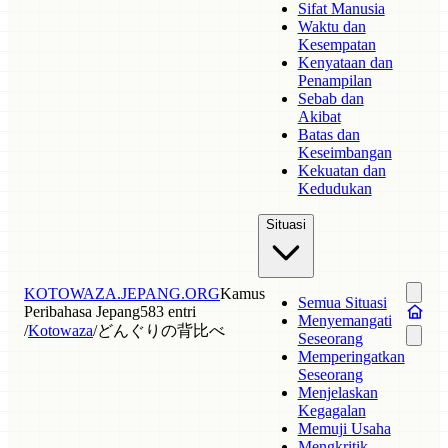
Sifat Manusia
Waktu dan
Kesempatan
Kenyataan dan
Penampilan
Sebab dan
Akibat
Batas dan
Keseimbangan
Kekuatan dan
Kedudukan
Situasi
KOTOWAZA.JEPANG.ORG
Kamus
Semua Situasi
Peribahasa Jepang
583 entri
Menyemangati
/
Kotowaza
/
どんぐりの背比べ
Seseorang
Memperingatkan
Seseorang
Menjelaskan
Kegagalan
Memuji Usaha
Mengkritik