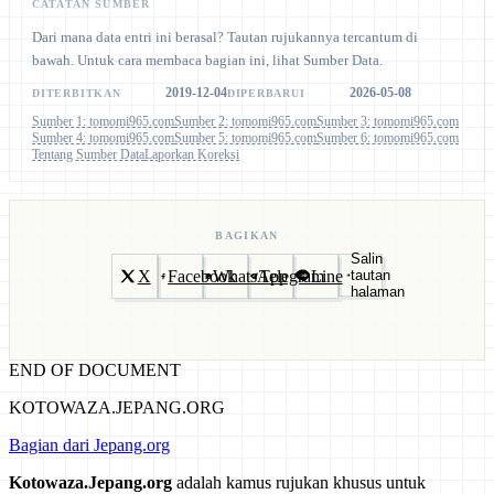
CATATAN SUMBER
Dari mana data entri ini berasal? Tautan rujukannya tercantum di
bawah. Untuk cara membaca bagian ini, lihat Sumber Data.
2019-12-04
2026-05-08
DITERBITKAN
DIPERBARUI
Sumber 1: tomomi965.com
Sumber 2: tomomi965.com
Sumber 3: tomomi965.com
Sumber 4: tomomi965.com
Sumber 5: tomomi965.com
Sumber 6: tomomi965.com
Tentang Sumber Data
Laporkan Koreksi
BAGIKAN
Salin
X
Facebook
WhatsApp
Telegram
Line
tautan
halaman
END OF DOCUMENT
KOTOWAZA.JEPANG.ORG
Bagian dari Jepang.org
Kotowaza.Jepang.org
adalah kamus rujukan khusus untuk