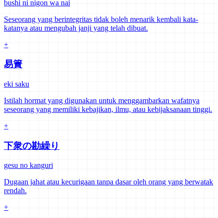
bushi ni nigon wa nai
Seseorang yang berintegritas tidak boleh menarik kembali kata-
katanya atau mengubah janji yang telah dibuat.
+
易簀
eki saku
Istilah hormat yang digunakan untuk menggambarkan wafatnya
seseorang yang memiliki kebajikan, ilmu, atau kebijaksanaan tinggi.
+
下衆の勘繰り
gesu no kanguri
Dugaan jahat atau kecurigaan tanpa dasar oleh orang yang berwatak
rendah.
+