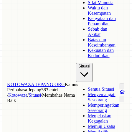
Sifat Manusia
Waktu dan
Kesempatan
Kenyataan dan
Penampilan
Sebab dan
Akibat
Batas dan
Keseimbangan
Kekuatan dan
Kedudukan
Situasi
KOTOWAZA.JEPANG.ORG
Kamus
Semua Situasi
Peribahasa Jepang
583 entri
Menyemangati
/
Kotowaza
/
Situasi
/
Membahas Nama
Seseorang
Baik
Memperingatkan
Seseorang
Menjelaskan
Kegagalan
Memuji Usaha
Mengkritik