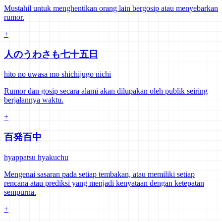
Mustahil untuk menghentikan orang lain bergosip atau menyebarkan
rumor.
+
人のうわさも七十五日
hito no uwasa mo shichijugo nichi
Rumor dan gosip secara alami akan dilupakan oleh publik seiring
berjalannya waktu.
+
百発百中
hyappatsu hyakuchu
Mengenai sasaran pada setiap tembakan, atau memiliki setiap
rencana atau prediksi yang menjadi kenyataan dengan ketepatan
sempurna.
+