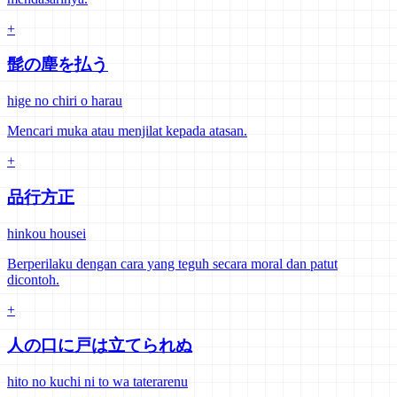
+
髭の塵を払う
hige no chiri o harau
Mencari muka atau menjilat kepada atasan.
+
品行方正
hinkou housei
Berperilaku dengan cara yang teguh secara moral dan patut
dicontoh.
+
人の口に戸は立てられぬ
hito no kuchi ni to wa taterarenu