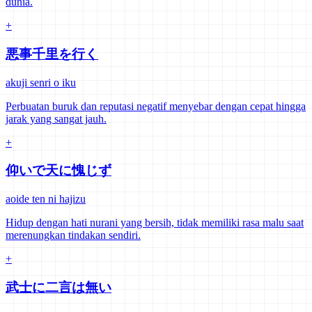
dunia.
+
悪事千里を行く
akuji senri o iku
Perbuatan buruk dan reputasi negatif menyebar dengan cepat hingga
jarak yang sangat jauh.
+
仰いで天に愧じず
aoide ten ni hajizu
Hidup dengan hati nurani yang bersih, tidak memiliki rasa malu saat
merenungkan tindakan sendiri.
+
武士に二言は無い