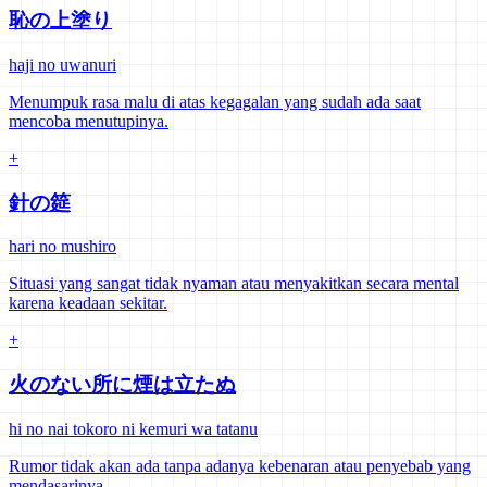
恥の上塗り
haji no uwanuri
Menumpuk rasa malu di atas kegagalan yang sudah ada saat
mencoba menutupinya.
+
針の筵
hari no mushiro
Situasi yang sangat tidak nyaman atau menyakitkan secara mental
karena keadaan sekitar.
+
火のない所に煙は立たぬ
hi no nai tokoro ni kemuri wa tatanu
Rumor tidak akan ada tanpa adanya kebenaran atau penyebab yang
mendasarinya.