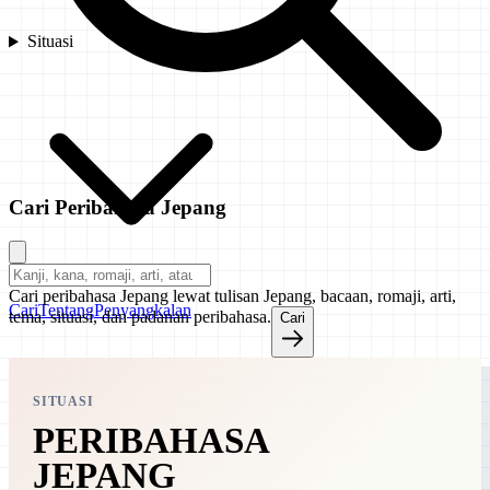
Situasi
Cari Peribahasa Jepang
Cari peribahasa Jepang lewat tulisan Jepang, bacaan, romaji, arti,
Cari
Tentang
Penyangkalan
tema, situasi, dan padanan peribahasa.
Cari
SITUASI
PERIBAHASA
JEPANG