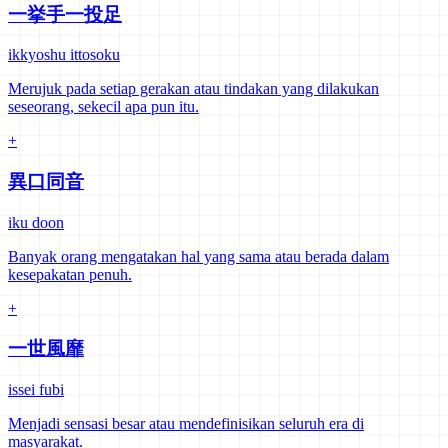
一挙手一投足
ikkyoshu ittosoku
Merujuk pada setiap gerakan atau tindakan yang dilakukan
seseorang, sekecil apa pun itu.
+
異口同音
iku doon
Banyak orang mengatakan hal yang sama atau berada dalam
kesepakatan penuh.
+
一世風靡
issei fubi
Menjadi sensasi besar atau mendefinisikan seluruh era di
masyarakat.