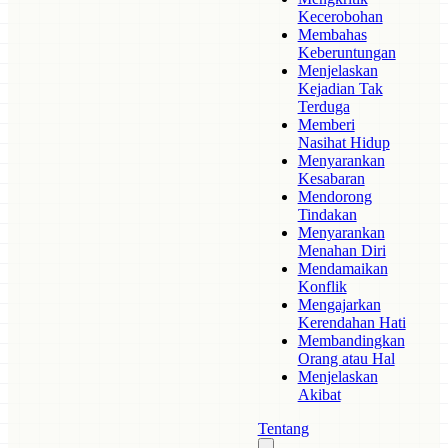
Kecerobohan
Membahas
Keberuntungan
Menjelaskan
Kejadian Tak
Terduga
Memberi
Nasihat Hidup
Menyarankan
Kesabaran
Mendorong
Tindakan
Menyarankan
Menahan Diri
Mendamaikan
Konflik
Mengajarkan
Kerendahan Hati
Membandingkan
Orang atau Hal
Menjelaskan
Akibat
Tentang