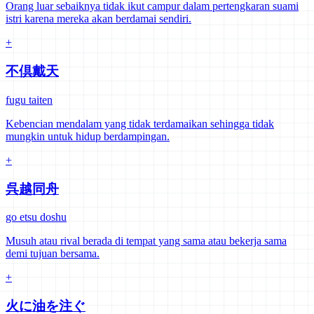
Orang luar sebaiknya tidak ikut campur dalam pertengkaran suami
istri karena mereka akan berdamai sendiri.
+
不倶戴天
fugu taiten
Kebencian mendalam yang tidak terdamaikan sehingga tidak
mungkin untuk hidup berdampingan.
+
呉越同舟
go etsu doshu
Musuh atau rival berada di tempat yang sama atau bekerja sama
demi tujuan bersama.
+
火に油を注ぐ