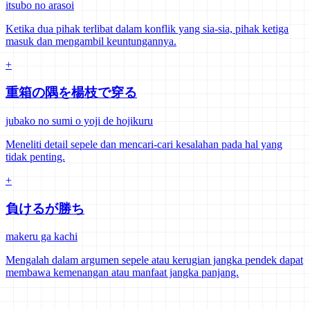
itsubo no arasoi
Ketika dua pihak terlibat dalam konflik yang sia-sia, pihak ketiga
masuk dan mengambil keuntungannya.
+
重箱の隅を楊枝で穿る
jubako no sumi o yoji de hojikuru
Meneliti detail sepele dan mencari-cari kesalahan pada hal yang
tidak penting.
+
負けるが勝ち
makeru ga kachi
Mengalah dalam argumen sepele atau kerugian jangka pendek dapat
membawa kemenangan atau manfaat jangka panjang.