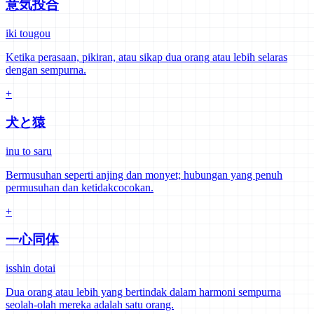
意気投合
iki tougou
Ketika perasaan, pikiran, atau sikap dua orang atau lebih selaras
dengan sempurna.
+
犬と猿
inu to saru
Bermusuhan seperti anjing dan monyet; hubungan yang penuh
permusuhan dan ketidakcocokan.
+
一心同体
isshin dotai
Dua orang atau lebih yang bertindak dalam harmoni sempurna
seolah-olah mereka adalah satu orang.