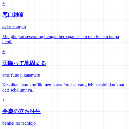
+
悪口雑言
akko zougon
Menghujani seseorang dengan berbagai cacian dan hinaan tanpa
henti.
+
雨降って地固まる
ame futte ji katamaru
Kesulitan atau konflik membawa fondasi yang lebih stabil dan kuat
dari sebelumnya.
+
弁慶の立ち往生
benkei no tachiojo