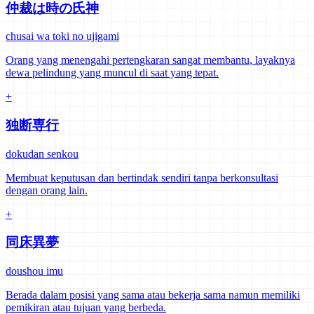
仲裁は時の氏神
chusai wa toki no ujigami
Orang yang menengahi pertengkaran sangat membantu, layaknya
dewa pelindung yang muncul di saat yang tepat.
+
独断専行
dokudan senkou
Membuat keputusan dan bertindak sendiri tanpa berkonsultasi
dengan orang lain.
+
同床異夢
doushou imu
Berada dalam posisi yang sama atau bekerja sama namun memiliki
pemikiran atau tujuan yang berbeda.