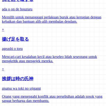
ada o on de houzuru
Memilih untuk menanggapi perlakuan buruk atau kerugian dengan
kebaikan dan bantuan alih-alih membalas dendam.
+
揚げ足を取る
ageashi o toru
Mencari-cari kesalahan kecil atau keseleo lidah seseorang untuk
mengkritik atau mengejek mereka.
+
挨拶は時の氏神
aisatsu wa toki no ujigami
Orang yang menengahi konflik atau perselisihan adalah sosok yang
sangat berharga dan membantu.