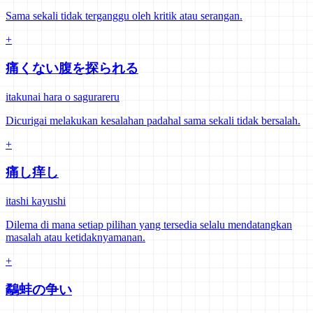
Sama sekali tidak terganggu oleh kritik atau serangan.
+
痛くない腹を探られる
itakunai hara o sagurareru
Dicurigai melakukan kesalahan padahal sama sekali tidak bersalah.
+
痛し痒し
itashi kayushi
Dilema di mana setiap pilihan yang tersedia selalu mendatangkan
masalah atau ketidaknyamanan.
+
鷸蚌の争い