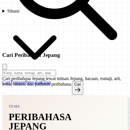
Situasi
Cari Peribahasa Jepang
Cari peribahasa Jepang lewat tulisan Jepang, bacaan, romaji, arti,
Cari
Tentang
Penyangkalan
tema, situasi, dan padanan peribahasa.
Cari
TEMA
PERIBAHASA
JEPANG