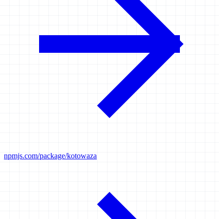
npmjs.com/package/kotowaza