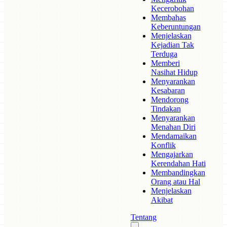
Kecerobohan
Membahas
Keberuntungan
Menjelaskan
Kejadian Tak
Terduga
Memberi
Nasihat Hidup
Menyarankan
Kesabaran
Mendorong
Tindakan
Menyarankan
Menahan Diri
Mendamaikan
Konflik
Mengajarkan
Kerendahan Hati
Membandingkan
Orang atau Hal
Menjelaskan
Akibat
Tentang