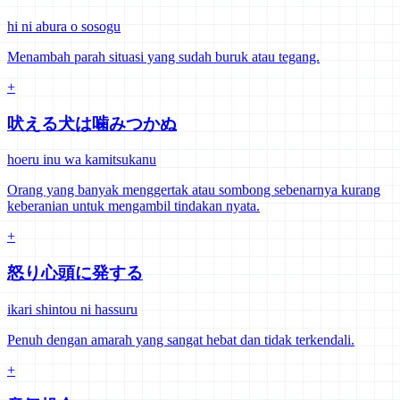
hi ni abura o sosogu
Menambah parah situasi yang sudah buruk atau tegang.
+
吠える犬は噛みつかぬ
hoeru inu wa kamitsukanu
Orang yang banyak menggertak atau sombong sebenarnya kurang
keberanian untuk mengambil tindakan nyata.
+
怒り心頭に発する
ikari shintou ni hassuru
Penuh dengan amarah yang sangat hebat dan tidak terkendali.
+