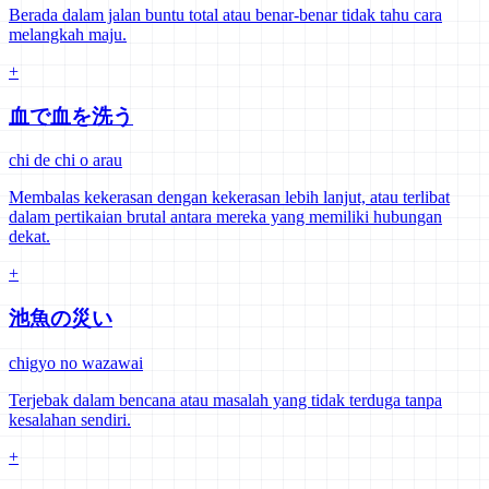
Berada dalam jalan buntu total atau benar-benar tidak tahu cara
melangkah maju.
+
血で血を洗う
chi de chi o arau
Membalas kekerasan dengan kekerasan lebih lanjut, atau terlibat
dalam pertikaian brutal antara mereka yang memiliki hubungan
dekat.
+
池魚の災い
chigyo no wazawai
Terjebak dalam bencana atau masalah yang tidak terduga tanpa
kesalahan sendiri.
+