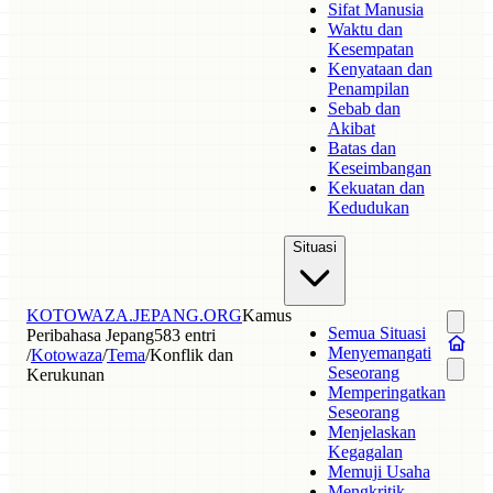
Sifat Manusia
Waktu dan
Kesempatan
Kenyataan dan
Penampilan
Sebab dan
Akibat
Batas dan
Keseimbangan
Kekuatan dan
Kedudukan
Situasi
KOTOWAZA.JEPANG.ORG
Kamus
Semua Situasi
Peribahasa Jepang
583 entri
Menyemangati
/
Kotowaza
/
Tema
/
Konflik dan
Seseorang
Kerukunan
Memperingatkan
Seseorang
Menjelaskan
Kegagalan
Memuji Usaha
Mengkritik