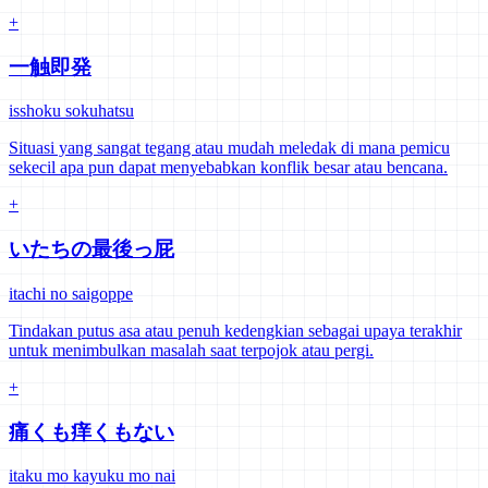
+
一触即発
isshoku sokuhatsu
Situasi yang sangat tegang atau mudah meledak di mana pemicu
sekecil apa pun dapat menyebabkan konflik besar atau bencana.
+
いたちの最後っ屁
itachi no saigoppe
Tindakan putus asa atau penuh kedengkian sebagai upaya terakhir
untuk menimbulkan masalah saat terpojok atau pergi.
+
痛くも痒くもない
itaku mo kayuku mo nai