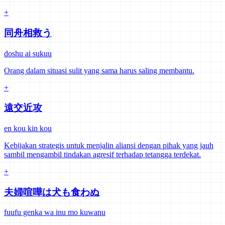
+
同舟相救う
doshu ai sukuu
Orang dalam situasi sulit yang sama harus saling membantu.
+
遠交近攻
en kou kin kou
Kebijakan strategis untuk menjalin aliansi dengan pihak yang jauh
sambil mengambil tindakan agresif terhadap tetangga terdekat.
+
夫婦喧嘩は犬も食わぬ
fuufu genka wa inu mo kuwanu