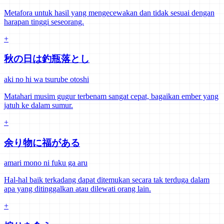
Metafora untuk hasil yang mengecewakan dan tidak sesuai dengan
harapan tinggi seseorang.
+
秋の日は釣瓶落とし
aki no hi wa tsurube otoshi
Matahari musim gugur terbenam sangat cepat, bagaikan ember yang
jatuh ke dalam sumur.
+
余り物に福がある
amari mono ni fuku ga aru
Hal-hal baik terkadang dapat ditemukan secara tak terduga dalam
apa yang ditinggalkan atau dilewati orang lain.
+