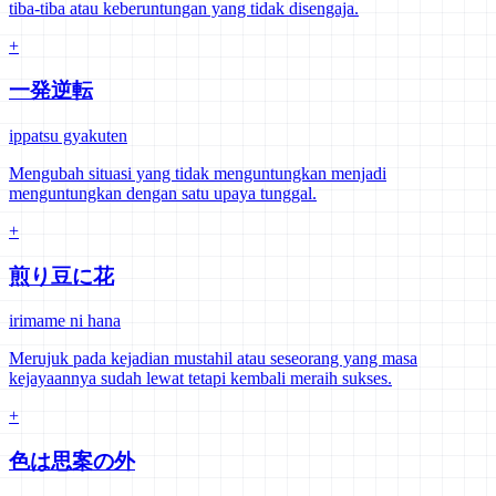
tiba-tiba atau keberuntungan yang tidak disengaja.
+
一発逆転
ippatsu gyakuten
Mengubah situasi yang tidak menguntungkan menjadi
menguntungkan dengan satu upaya tunggal.
+
煎り豆に花
irimame ni hana
Merujuk pada kejadian mustahil atau seseorang yang masa
kejayaannya sudah lewat tetapi kembali meraih sukses.
+
色は思案の外