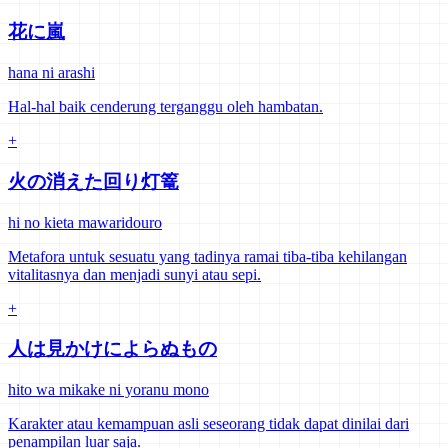
花に嵐
hana ni arashi
Hal-hal baik cenderung terganggu oleh hambatan.
+
火の消えた回り灯篭
hi no kieta mawaridouro
Metafora untuk sesuatu yang tadinya ramai tiba-tiba kehilangan
vitalitasnya dan menjadi sunyi atau sepi.
+
人は見かけによらぬもの
hito wa mikake ni yoranu mono
Karakter atau kemampuan asli seseorang tidak dapat dinilai dari
penampilan luar saja.