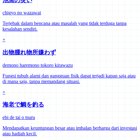
池魚の災い
chigyo no wazawai
Terjebak dalam bencana atau masalah yang tidak terduga tanpa
kesalahan sendiri.
+
出物腫れ物所嫌わず
demono haremono tokoro kirawazu
Fungsi tubuh alami dan gangguan fisik dapat terjadi kapan saja atau
di mana saja, tanpa memandang situasi.
+
海老で鯛を釣る
ebi de tai o tsuru
Mendapatkan keuntungan besar atau imbalan berharga dari investasi
atau hadiah kecil.