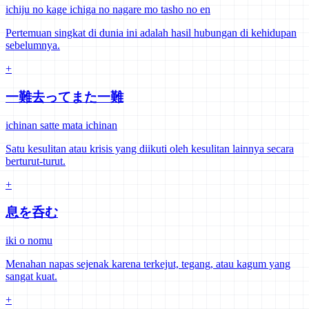
ichiju no kage ichiga no nagare mo tasho no en
Pertemuan singkat di dunia ini adalah hasil hubungan di kehidupan
sebelumnya.
+
一難去ってまた一難
ichinan satte mata ichinan
Satu kesulitan atau krisis yang diikuti oleh kesulitan lainnya secara
berturut-turut.
+
息を呑む
iki o nomu
Menahan napas sejenak karena terkejut, tegang, atau kagum yang
sangat kuat.
+