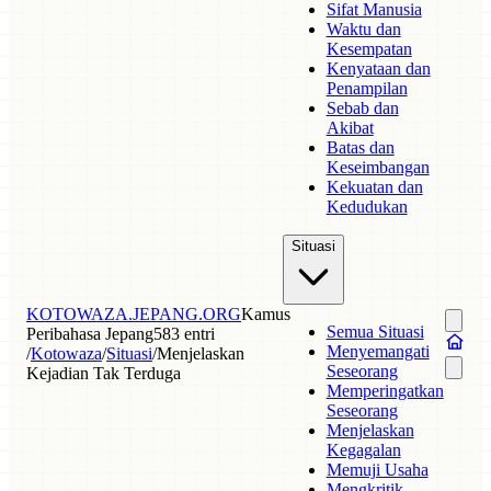
Sifat Manusia
Waktu dan
Kesempatan
Kenyataan dan
Penampilan
Sebab dan
Akibat
Batas dan
Keseimbangan
Kekuatan dan
Kedudukan
Situasi
KOTOWAZA.JEPANG.ORG
Kamus
Semua Situasi
Peribahasa Jepang
583 entri
Menyemangati
/
Kotowaza
/
Situasi
/
Menjelaskan
Seseorang
Kejadian Tak Terduga
Memperingatkan
Seseorang
Menjelaskan
Kegagalan
Memuji Usaha
Mengkritik