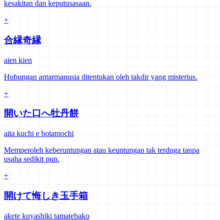
kesakitan dan keputusasaan.
+
合縁奇縁
aien kien
Hubungan antarmanusia ditentukan oleh takdir yang misterius.
+
開いた口へ牡丹餅
aita kuchi e botamochi
Memperoleh keberuntungan atau keuntungan tak terduga tanpa
usaha sedikit pun.
+
開けて悔しき玉手箱
akete kuyashiki tamatebako