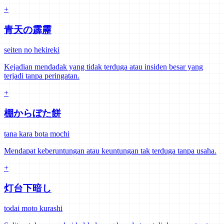
+
青天の霹靂
seiten no hekireki
Kejadian mendadak yang tidak terduga atau insiden besar yang
terjadi tanpa peringatan.
+
棚からぼた餅
tana kara bota mochi
Mendapat keberuntungan atau keuntungan tak terduga tanpa usaha.
+
灯台下暗し
todai moto kurashi