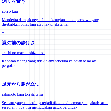
煽りを食う
aori o kuu
Menderita dampak negatif atau kerugian akibat peristiwa yang
disebabkan pihak lain atau faktor eksternal.
+
嵐の前の静けさ
arashi no mae no shizukesa
Keadaan tenang yang tidak alami sebelum kejadian besar atau
pergolakan.
+
足元から鳥が立つ
ashimoto kara tori ga tatsu
Sesuatu yang tak terduga terjadi tiba-tiba di tempat yang akrab, atau
seseorang tiba-tiba memutuskan untuk bertindak.