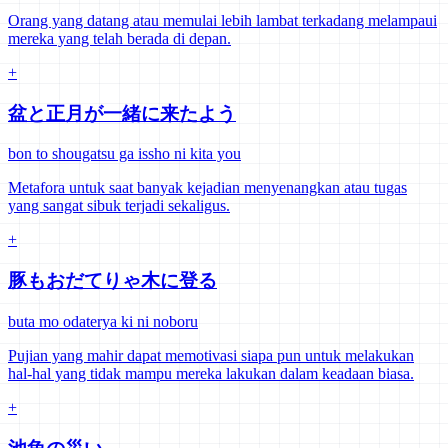
Orang yang datang atau memulai lebih lambat terkadang melampaui
mereka yang telah berada di depan.
+
盆と正月が一緒に来たよう
bon to shougatsu ga issho ni kita you
Metafora untuk saat banyak kejadian menyenangkan atau tugas
yang sangat sibuk terjadi sekaligus.
+
豚もおだてりゃ木に登る
buta mo odaterya ki ni noboru
Pujian yang mahir dapat memotivasi siapa pun untuk melakukan
hal-hal yang tidak mampu mereka lakukan dalam keadaan biasa.
+