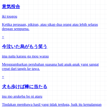
意気投合
iki tougou
Ketika perasaan, pikiran, atau sikap dua orang atau lebih selaras
dengan sempurna.
+
今泣いた烏がもう笑う
ima naita karasu ga mou warau
Menggambarkan perubahan suasana hati anak-anak yang sangat
cepat dari tangis ke tawa.
+
犬も歩けば棒に当たる
inu mo arukeba bo ni ataru
Tindakan membawa hasil yang tidak terduga, baik itu kemalangan