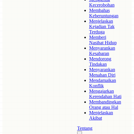
Kecerobohan
Membahas
Keberuntungan
Menjelaskan
Kejadian Tak
Terduga
Memberi
Nasihat Hidup
Menyarankan
Kesabaran
Mendorong
Tindakan
Menyarankan
Menahan Diri
Mendamaikan
Konflik
Mengajarkan
Kerendahan Hati
Membandingkan
Orang atau Hal
Menjelaskan
Akibat
Tentang