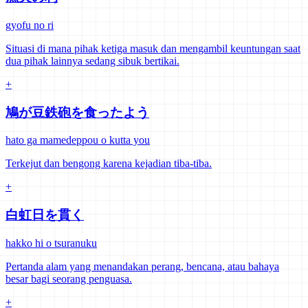
gyofu no ri
Situasi di mana pihak ketiga masuk dan mengambil keuntungan saat
dua pihak lainnya sedang sibuk bertikai.
+
鳩が豆鉄砲を食ったよう
hato ga mamedeppou o kutta you
Terkejut dan bengong karena kejadian tiba-tiba.
+
白虹日を貫く
hakko hi o tsuranuku
Pertanda alam yang menandakan perang, bencana, atau bahaya
besar bagi seorang penguasa.
+