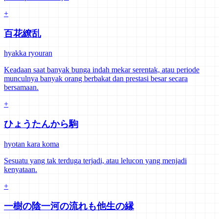
+
百花繚乱
hyakka ryouran
Keadaan saat banyak bunga indah mekar serentak, atau periode
munculnya banyak orang berbakat dan prestasi besar secara
bersamaan.
+
ひょうたんから駒
hyotan kara koma
Sesuatu yang tak terduga terjadi, atau lelucon yang menjadi
kenyataan.
+
一樹の陰一河の流れも他生の縁