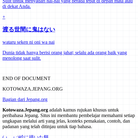
Sulit untuk menyadari hal-hal yang berada tepat di depan mata atau
di dekat Anda.
+
渡る世間に鬼はない
wataru seken ni oni wa nai
Dunia tidak hanya berisi orang jahat; selalu ada orang baik yang
menolong saat sulit.
END OF DOCUMENT
KOTOWAZA.JEPANG.ORG
Bagian dari Jepang.org
Kotowaza.Jepang.org
adalah kamus rujukan khusus untuk
peribahasa Jepang. Situs ini membantu pembelajar memahami setiap
ungkapan melalui arti yang jelas, konteks pemakaian, contoh, dan
padanan yang telah ditinjau untuk tiap bahasa.
(・_・;)
絵に描いた餅