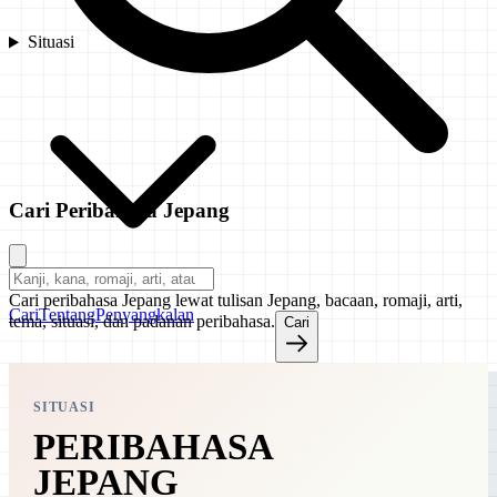
Situasi
Cari Peribahasa Jepang
Cari peribahasa Jepang lewat tulisan Jepang, bacaan, romaji, arti,
Cari
Tentang
Penyangkalan
tema, situasi, dan padanan peribahasa.
Cari
SITUASI
PERIBAHASA
JEPANG