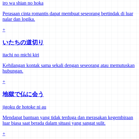
iro wa shian no hoka
Perasaan cinta romantis dapat membuat seseorang bertindak di luar
nalar dan logika.
+
いたちの道切り
itachi no michi kiri
Kehilangan kontak sama sekali dengan seseorang atau memutuskan
hubungan.
+
地獄で仏に会う
jigoku de hotoke ni au
Mendapat bantuan yang tidak terduga dan merasakan kegembiraan
luar biasa saat berada dalam situasi yang sangat sulit.
+