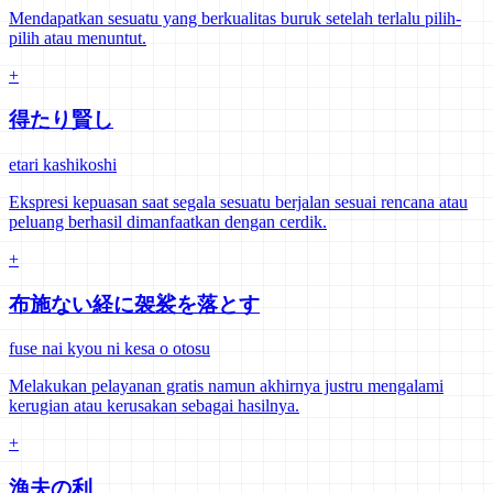
Mendapatkan sesuatu yang berkualitas buruk setelah terlalu pilih-
pilih atau menuntut.
+
得たり賢し
etari kashikoshi
Ekspresi kepuasan saat segala sesuatu berjalan sesuai rencana atau
peluang berhasil dimanfaatkan dengan cerdik.
+
布施ない経に袈裟を落とす
fuse nai kyou ni kesa o otosu
Melakukan pelayanan gratis namun akhirnya justru mengalami
kerugian atau kerusakan sebagai hasilnya.
+
漁夫の利