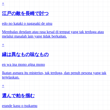
+
江戸の敵を長崎で討つ
edo no kataki o nagasaki de utsu
Membalas dendam atau rasa kesal di tempat yang tak terduga atau
melalui masalah lain yang tidak berkaitan.
+
縁は異なもの味なもの
en wa ina mono ajina mono
Ikatan asmara itu misterius, tak terduga, dan penuh pesona yang tak
terjelaskan.
+
選んで粕を掴む
erande kasu o tsukamu