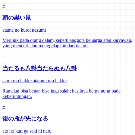
+
頭の黒い鼠
atama no kuroi nezumi
Merujuk pada orang dalam, seperti anggota keluarga atau karyawan,
yang mencuri atau menggelapkan dari dalam.
+
当たるも八卦当たらぬも八卦
ataru mo hakke ataranu mo hakke
Ramalan bisa benar, bisa juga salah; hasilnya bergantung pada
keberuntungan.
+
後の雁が先になる
ato no kari ga saki ni naru