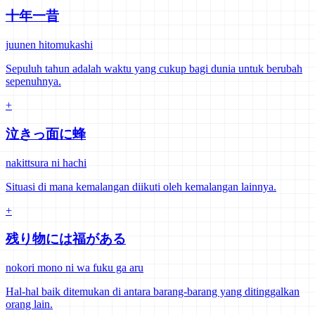
十年一昔
juunen hitomukashi
Sepuluh tahun adalah waktu yang cukup bagi dunia untuk berubah
sepenuhnya.
+
泣きっ面に蜂
nakittsura ni hachi
Situasi di mana kemalangan diikuti oleh kemalangan lainnya.
+
残り物には福がある
nokori mono ni wa fuku ga aru
Hal-hal baik ditemukan di antara barang-barang yang ditinggalkan
orang lain.