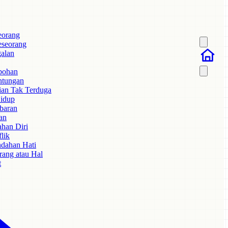
eorang
eseorang
alan
bohan
ntungan
ian Tak Terduga
idup
baran
an
han Diri
lik
dahan Hati
ang atau Hal
t