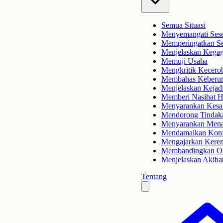
Semua Situasi
Menyemangati Ses
Memperingatkan S
Menjelaskan Kegag
Memuji Usaha
Mengkritik Kecero
Membahas Keberu
Menjelaskan Kejad
Memberi Nasihat H
Menyarankan Kesa
Mendorong Tindak
Menyarankan Mena
Mendamaikan Konf
Mengajarkan Keren
Membandingkan Or
Menjelaskan Akiba
Tentang