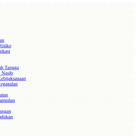
an
Risiko
ikasi
ah Tangga
 Nasib
Kebijaksanaan
Kegagalan
atan
ampilan
angan
udukan