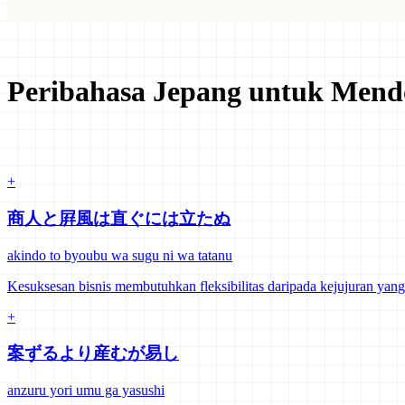
Peribahasa Jepang untuk Mend
+
商人と屛風は直ぐには立たぬ
akindo to byoubu wa sugu ni wa tatanu
Kesuksesan bisnis membutuhkan fleksibilitas daripada kejujuran yang
+
案ずるより産むが易し
anzuru yori umu ga yasushi