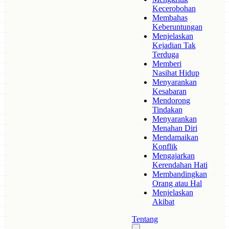
Kecerobohan
Membahas
Keberuntungan
Menjelaskan
Kejadian Tak
Terduga
Memberi
Nasihat Hidup
Menyarankan
Kesabaran
Mendorong
Tindakan
Menyarankan
Menahan Diri
Mendamaikan
Konflik
Mengajarkan
Kerendahan Hati
Membandingkan
Orang atau Hal
Menjelaskan
Akibat
Tentang