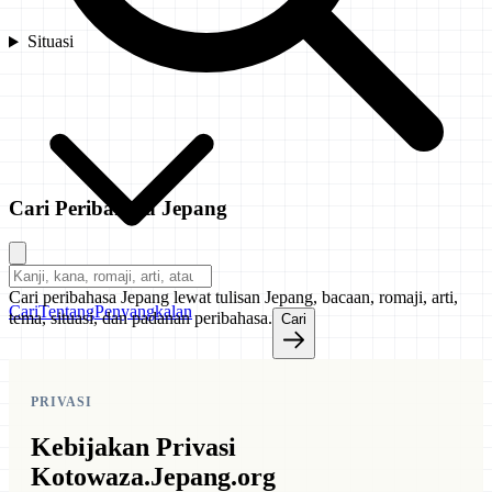
Situasi
Cari Peribahasa Jepang
Cari peribahasa Jepang lewat tulisan Jepang, bacaan, romaji, arti,
Cari
Tentang
Penyangkalan
tema, situasi, dan padanan peribahasa.
Cari
PRIVASI
Kebijakan Privasi
Kotowaza.Jepang.org