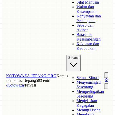
Sifat Manusia
Waktu dan
Kesempatan
Kenyataan dan
Penampilan
Sebab dan
Akibat
Batas dan
Keseimbangan
Kekuatan dan
Kedudukan
Situasi
KOTOWAZA.JEPANG.ORG
Kamus
Semua Situasi
Peribahasa Jepang
583 entri
Menyemangati
/
Kotowaza
/
Privasi
Seseorang
Memperingatkan
Seseorang
Menjelaskan
Kegagalan
Memuji Usaha
Mengkritik