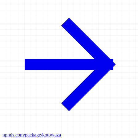
npmjs.com/package/kotowaza