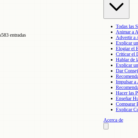
Todas las S
Animar a A
s
583 entradas
Advertir a 
Explicar u
Elogiar el 
Criticar el
Hablar de l
Explicar u
Dar Consej
Recomendar
Impulsar a 
Recomenda
Hacer las 
Enseñar H
Comparar P
Explicar C
Acerca de