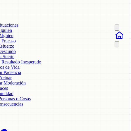
ituaciones
lguien
Alguien
n Fracaso
Esfuerzo
 Descuido
a Suerte
n Resultado Inesperado
os de Vida
 Paciencia
Actuar
r Moderación
Paces
umildad
ersonas o Cosas
onsecuencias