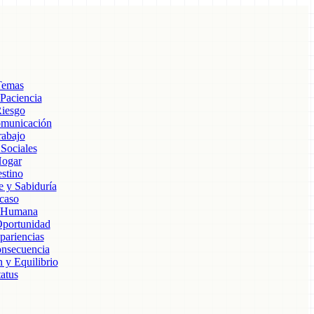
Temas
 Paciencia
Riesgo
omunicación
rabajo
Sociales
Hogar
stino
e y Sabiduría
acaso
a Humana
portunidad
pariencias
nsecuencia
 y Equilibrio
atus