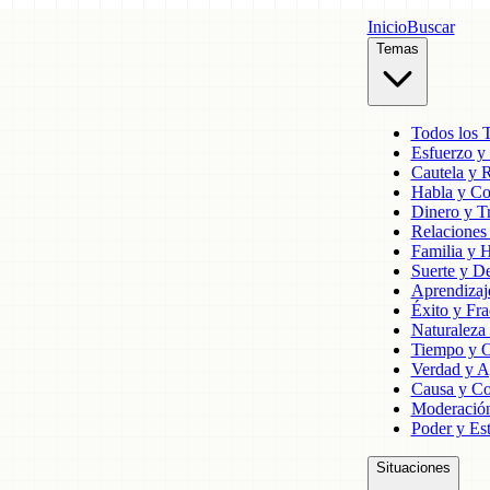
Inicio
Buscar
Temas
Todos los 
Esfuerzo y
Cautela y 
Habla y C
Dinero y T
Relaciones 
Familia y 
Suerte y De
Aprendizaj
Éxito y Fr
Naturalez
Tiempo y O
Verdad y A
Causa y Co
Moderación
Poder y Est
Situaciones