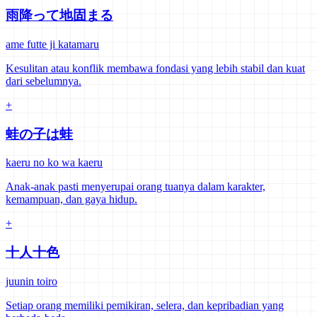
雨降って地固まる
ame futte ji katamaru
Kesulitan atau konflik membawa fondasi yang lebih stabil dan kuat
dari sebelumnya.
+
蛙の子は蛙
kaeru no ko wa kaeru
Anak-anak pasti menyerupai orang tuanya dalam karakter,
kemampuan, dan gaya hidup.
+
十人十色
juunin toiro
Setiap orang memiliki pemikiran, selera, dan kepribadian yang