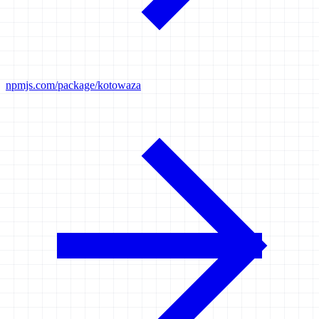
npmjs.com/package/kotowaza