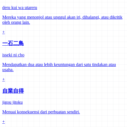
deru kui wa utareru
Mereka yang menonjol atau unggul akan iri, dihalangi, atau dikritik
oleh orang lain.
+
一石二鳥
isseki ni cho
Mendapatkan dua atau lebih keuntungan dari satu tindakan atau
usaha.
+
自業自得
jigou jitoku
Menuai konsekuensi dari perbuatan sendiri.
+