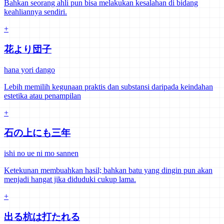
Bahkan seorang ahli pun bisa melakukan kesalahan di bidang
keahliannya sendiri.
+
花より団子
hana yori dango
Lebih memilih kegunaan praktis dan substansi daripada keindahan
estetika atau penampilan
+
石の上にも三年
ishi no ue ni mo sannen
Ketekunan membuahkan hasil; bahkan batu yang dingin pun akan
menjadi hangat jika diduduki cukup lama.
+
出る杭は打たれる