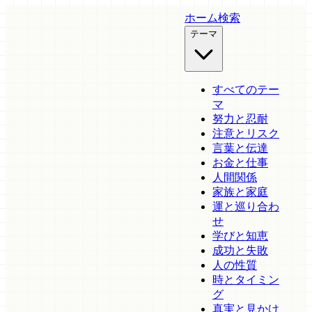
ホーム
検索
テーマ
すべてのテー
マ
努力と忍耐
注意とリスク
言葉と伝達
お金と仕事
人間関係
家族と家庭
運と巡り合わ
せ
学びと知恵
成功と失敗
人の性質
時とタイミン
グ
真実と見かけ