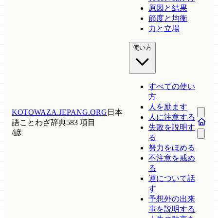
原因と結果
節度と均衡
力と立場
使い方
すべての使い
方
人を励ます
KOTOWAZA.JEPANG.ORG
日本
人に注意する
語ことわざ辞典
583 項目
失敗を説明す
/
諺
る
努力をほめる
不注意を戒め
る
運について話
す
予想外の出来
事を説明する