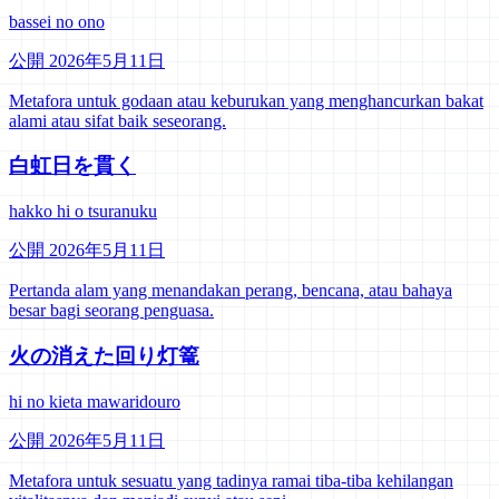
bassei no ono
公開 2026年5月11日
Metafora untuk godaan atau keburukan yang menghancurkan bakat
alami atau sifat baik seseorang.
白虹日を貫く
hakko hi o tsuranuku
公開 2026年5月11日
Pertanda alam yang menandakan perang, bencana, atau bahaya
besar bagi seorang penguasa.
火の消えた回り灯篭
hi no kieta mawaridouro
公開 2026年5月11日
Metafora untuk sesuatu yang tadinya ramai tiba-tiba kehilangan