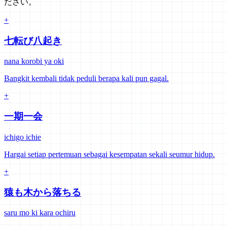
ださい。
+
七転び八起き
nana korobi ya oki
Bangkit kembali tidak peduli berapa kali pun gagal.
+
一期一会
ichigo ichie
Hargai setiap pertemuan sebagai kesempatan sekali seumur hidup.
+
猿も木から落ちる
saru mo ki kara ochiru