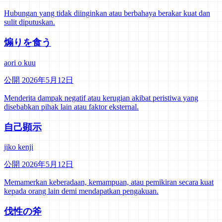
Hubungan yang tidak diinginkan atau berbahaya berakar kuat dan
sulit diputuskan.
煽りを食う
aori o kuu
公開 2026年5月12日
Menderita dampak negatif atau kerugian akibat peristiwa yang
disebabkan pihak lain atau faktor eksternal.
自己顕示
jiko kenji
公開 2026年5月12日
Memamerkan keberadaan, kemampuan, atau pemikiran secara kuat
kepada orang lain demi mendapatkan pengakuan.
伐性の斧