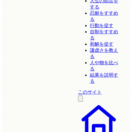
人生の助言を
する
忍耐をすすめ
る
行動を促す
自制をすすめ
る
和解を促す
謙虚さを教え
る
人や物を比べ
る
結果を説明す
る
このサイト