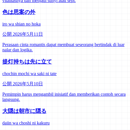
vitalitasnya dan menjadi sunyi atau sepi.
色は思案の外
iro wa shian no hoka
公開 2026年5月11日
Perasaan cinta romantis dapat membuat seseorang bertindak di luar
nalar dan logika.
提灯持ちは先に立て
chochin mochi wa saki ni tate
公開 2026年5月10日
Pemimpin harus mengambil inisiatif dan memberikan contoh secara
langsung.
大隠は朝市に隠る
daiin wa choshi ni kakuru