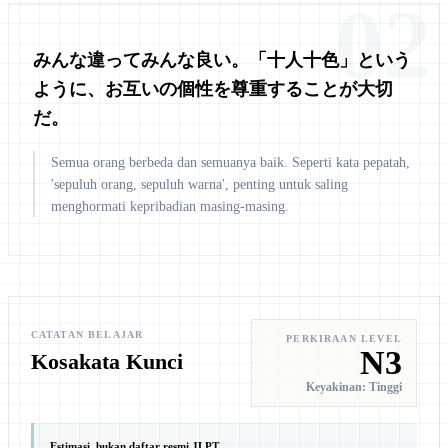
02
みんな違ってみんな良い。「十人十色」という
ように、お互いの個性を尊重することが大切
だ。
Semua orang berbeda dan semuanya baik. Seperti kata pepatah,
'sepuluh orang, sepuluh warna', penting untuk saling
menghormati kepribadian masing-masing.
CATATAN BELAJAR
PERKIRAAN LEVEL
N3
Kosakata Kunci
Keyakinan: Tinggi
Estimasi, bukan daftar resmi JLPT