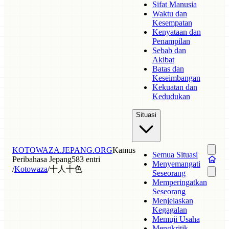
Sifat Manusia
Waktu dan
Kesempatan
Kenyataan dan
Penampilan
Sebab dan
Akibat
Batas dan
Keseimbangan
Kekuatan dan
Kedudukan
Situasi
KOTOWAZA.JEPANG.ORG
Kamus
Semua Situasi
Peribahasa Jepang
583 entri
Menyemangati
/
Kotowaza
/
十人十色
Seseorang
Memperingatkan
Seseorang
Menjelaskan
Kegagalan
Memuji Usaha
Mengkritik