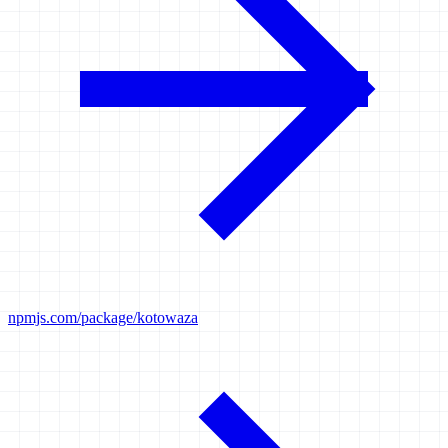
npmjs.com/package/kotowaza