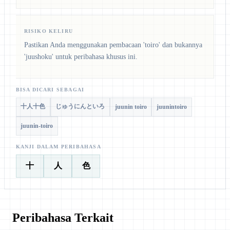
RISIKO KELIRU
Pastikan Anda menggunakan pembacaan 'toiro' dan bukannya
'juushoku' untuk peribahasa khusus ini.
BISA DICARI SEBAGAI
十人十色
じゅうにんといろ
juunin toiro
juunintoiro
juunin-toiro
KANJI DALAM PERIBAHASA
十
人
色
Peribahasa Terkait