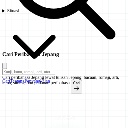
Situasi
Cari Peribahasa Jepang
Cari peribahasa Jepang lewat tulisan Jepang, bacaan, romaji, arti,
Cari
Tentang
Penyangkalan
tema, situasi, dan padanan peribahasa.
Cari
PERIBAHASA / KOTOWAZA
十人十色