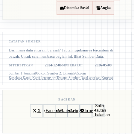
👥
🔢
Dinamika Sosial
Angka
CATATAN SUMBER
Dari mana data entri ini berasal? Tautan rujukannya tercantum di
bawah. Untuk cara membaca bagian ini, lihat Sumber Data.
2024-12-06
2026-05-08
DITERBITKAN
DIPERBARUI
Sumber 1: tomomi965.com
Sumber 2: tomomi965.com
Kosakata Kanji: Kanji.Jepang.org
Tentang Sumber Data
Laporkan Koreksi
BAGIKAN
Salin
X
Facebook
WhatsApp
Telegram
Line
tautan
halaman