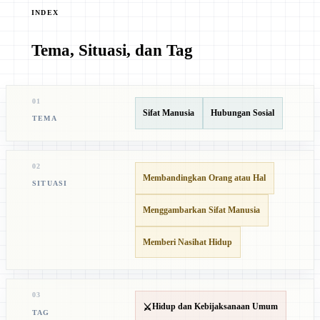
INDEX
Tema, Situasi, dan Tag
01
Sifat Manusia
Hubungan Sosial
TEMA
02
Membandingkan Orang atau Hal
SITUASI
Menggambarkan Sifat Manusia
Memberi Nasihat Hidup
03
⚔️
Hidup dan Kebijaksanaan Umum
TAG