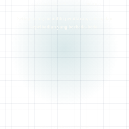
じゅうにんといろ
juunin toiro
BACAAN
ROMAJI
Setiap orang memiliki pemikiran, selera, dan
kepribadian yang berbeda-beda.
sepuluh orang, sepuluh warna