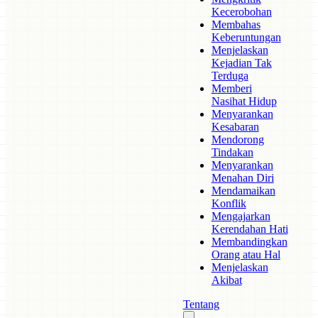
Kecerobohan
Membahas
Keberuntungan
Menjelaskan
Kejadian Tak
Terduga
Memberi
Nasihat Hidup
Menyarankan
Kesabaran
Mendorong
Tindakan
Menyarankan
Menahan Diri
Mendamaikan
Konflik
Mengajarkan
Kerendahan Hati
Membandingkan
Orang atau Hal
Menjelaskan
Akibat
Tentang