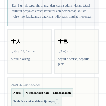
Kanji untuk sepuluh, orang, dan warna adalah dasar, tetapi
struktur senyawa empat karakter dan pembacaan khusus
'toiro' menjadikannya ungkapan idiomatis tingkat menengah.
十人
十色
じゅうにん / juunin
といろ / toiro
sepuluh orang
sepuluh warna; sepuluh
jenis
PROFIL PEMAKAIAN
Netral
Merendahkan hati
Menenangkan
Peribahasa ini adalah yojijukugo.
?