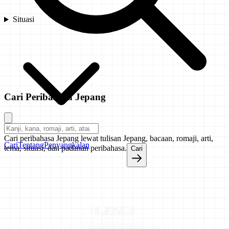
Situasi
Cari Peribahasa Jepang
Cari peribahasa Jepang lewat tulisan Jepang, bacaan, romaji, arti,
Cari
Tentang
Penyangkalan
tema, situasi, dan padanan peribahasa.
Cari
PERIBAHASA / KOTOWAZA
雲泥の差