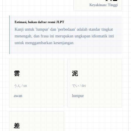
Keyakinan: Tinggi
Estimasi, bukan daftar resmi JLPT
Kanji untuk 'lumpur' dan 'perbedaan' adalah standar tingkat
menengah, dan frasa ini merupakan ungkapan idiomatik inti
untuk menggambarkan kesenjangan.
雲
泥
うん / un
でい / dei
awan
lumpur
差