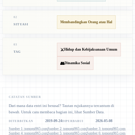
02
Membandingkan Orang atau Hal
SITUASI
03
⚔️
Hidup dan Kebijaksanaan Umum
TAG
👥
Dinamika Sosial
CATATAN SUMBER
Dari mana data entri ini berasal? Tautan rujukannya tercantum di
bawah. Untuk cara membaca bagian ini, lihat Sumber Data.
2019-09-24
2026-05-08
DITERBITKAN
DIPERBARUI
Sumber 1: tomomi965.com
Sumber 2: tomomi965.com
Sumber 3: tomomi965.com
Sumber 4: tomomi965.com
Sumber 5: tomomi965.com
Sumber 6: tomomi965.com