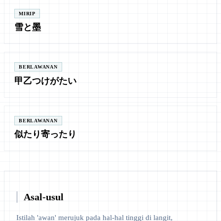
MIRIP
雪と墨
BERLAWANAN
甲乙つけがたい
BERLAWANAN
似たり寄ったり
Asal-usul
Istilah 'awan' merujuk pada hal-hal tinggi di langit,