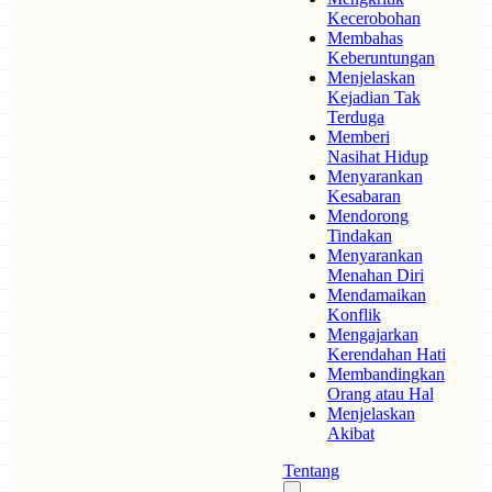
Kecerobohan
Membahas
Keberuntungan
Menjelaskan
Kejadian Tak
Terduga
Memberi
Nasihat Hidup
Menyarankan
Kesabaran
Mendorong
Tindakan
Menyarankan
Menahan Diri
Mendamaikan
Konflik
Mengajarkan
Kerendahan Hati
Membandingkan
Orang atau Hal
Menjelaskan
Akibat
Tentang