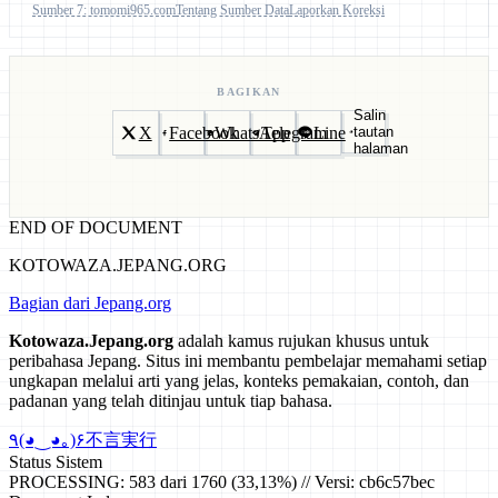
Sumber 7: tomomi965.com
Tentang Sumber Data
Laporkan Koreksi
BAGIKAN
Salin
X
Facebook
WhatsApp
Telegram
Line
tautan
halaman
END OF DOCUMENT
KOTOWAZA.JEPANG.ORG
Bagian dari Jepang.org
Kotowaza.Jepang.org
adalah kamus rujukan khusus untuk
peribahasa Jepang. Situs ini membantu pembelajar memahami setiap
ungkapan melalui arti yang jelas, konteks pemakaian, contoh, dan
padanan yang telah ditinjau untuk tiap bahasa.
٩(◕‿◕｡)۶
不言実行
Status Sistem
PROCESSING: 583 dari 1760 (33,13%) // Versi: cb6c57bec