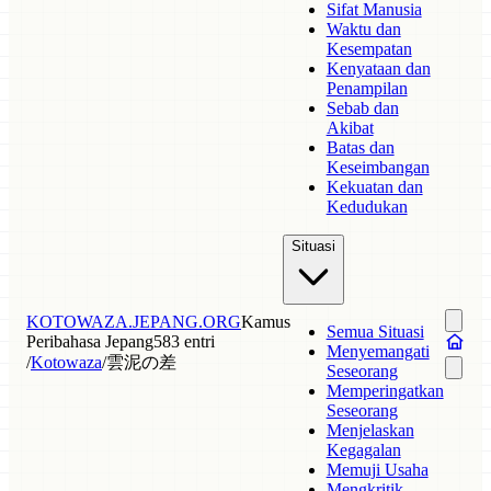
Sifat Manusia
Waktu dan
Kesempatan
Kenyataan dan
Penampilan
Sebab dan
Akibat
Batas dan
Keseimbangan
Kekuatan dan
Kedudukan
Situasi
KOTOWAZA.JEPANG.ORG
Kamus
Semua Situasi
Peribahasa Jepang
583 entri
Menyemangati
/
Kotowaza
/
雲泥の差
Seseorang
Memperingatkan
Seseorang
Menjelaskan
Kegagalan
Memuji Usaha
Mengkritik