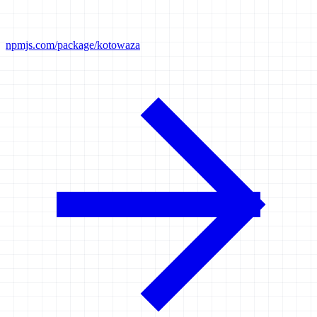
npmjs.com/package/kotowaza