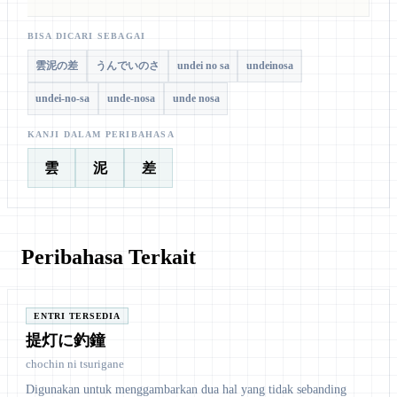
BISA DICARI SEBAGAI
雲泥の差
うんでいのさ
undei no sa
undeinosa
undei-no-sa
unde-nosa
unde nosa
KANJI DALAM PERIBAHASA
雲
泥
差
Peribahasa Terkait
ENTRI TERSEDIA
提灯に釣鐘
chochin ni tsurigane
Digunakan untuk menggambarkan dua hal yang tidak sebanding