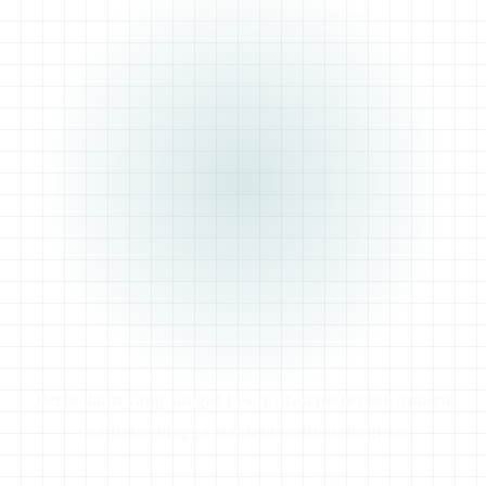
うんでいのさ
undei no sa
BACAAN
ROMAJI
Perbedaan yang sangat besar atau mencolok antara
dua hal sehingga tidak bisa dibandingkan.
Perbedaan antara awan dan lumpur