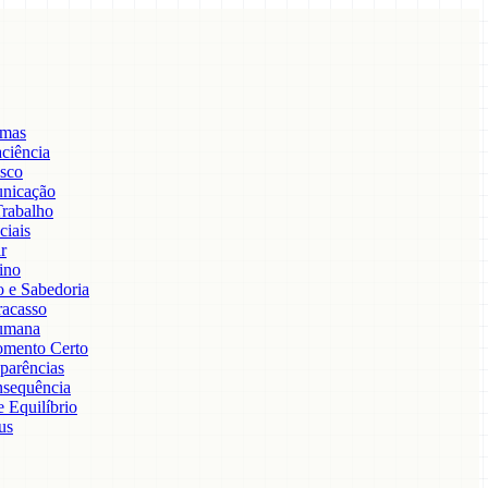
emas
aciência
isco
unicação
Trabalho
ciais
r
ino
 e Sabedoria
racasso
umana
mento Certo
parências
nsequência
 Equilíbrio
us