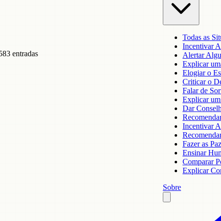
Todas as Si
Incentivar 
583 entradas
Alertar Alg
Explicar um
Elogiar o E
Criticar o D
Falar de Sor
Explicar um
Dar Conselh
Recomendar
Incentivar 
Recomendar
Fazer as Pa
Ensinar Hu
Comparar Pe
Explicar Co
Sobre