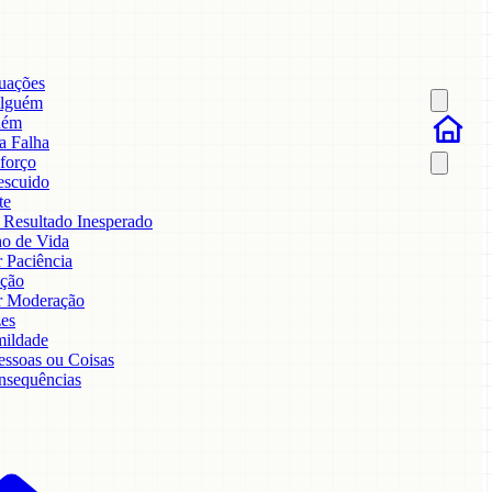
tuações
Alguém
uém
a Falha
sforço
escuido
te
 Resultado Inesperado
o de Vida
 Paciência
Ação
 Moderação
zes
mildade
ssoas ou Coisas
nsequências