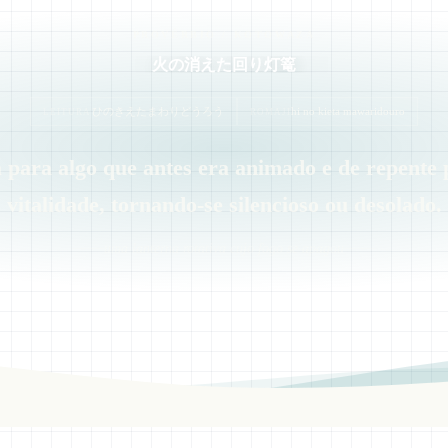
PROVÉRBIO / KOTOWAZA
火の消えた回り灯篭
ひのきえたまわりどうろう
hi no kieta mawaridouro
LEITURA
ROMAJI
 para algo que antes era animado e de repente 
vitalidade, tornando-se silencioso ou desolado.
uma lanterna rotativa cujo fogo se apagou