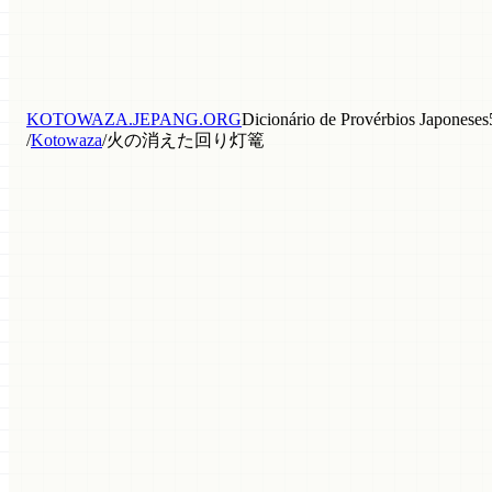
KOTOWAZA.JEPANG.ORG
Dicionário de Provérbios Japoneses
/
Kotowaza
/
火の消えた回り灯篭