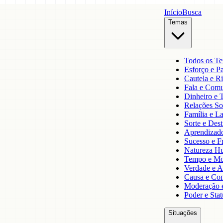
Início
Busca
Temas
Todos os T
Esforço e P
Cautela e R
Fala e Com
Dinheiro e 
Relações So
Família e La
Sorte e Dest
Aprendizado
Sucesso e F
Natureza H
Tempo e Mo
Verdade e A
Causa e Co
Moderação e
Poder e Stat
Situações